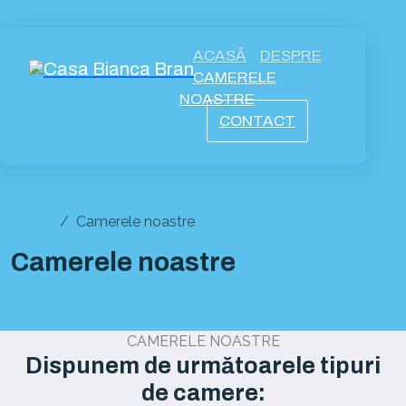
ACASĂ
DESPRE
CAMERELE
NOASTRE
CONTACT
Acasă
Camerele noastre
Camerele noastre
CAMERELE NOASTRE
Dispunem de următoarele tipuri
de camere: